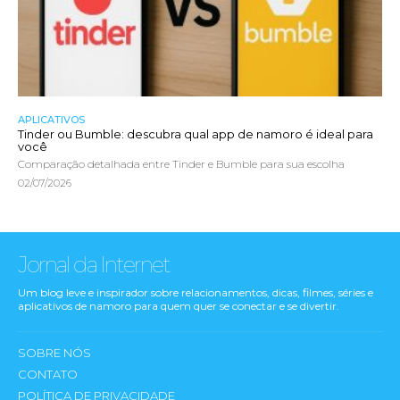
APLICATIVOS
Tinder ou Bumble: descubra qual app de namoro é ideal para
você
Comparação detalhada entre Tinder e Bumble para sua escolha
02/07/2026
Jornal da Internet
Um blog leve e inspirador sobre relacionamentos, dicas, filmes, séries e
aplicativos de namoro para quem quer se conectar e se divertir.
SOBRE NÓS
CONTATO
POLÍTICA DE PRIVACIDADE