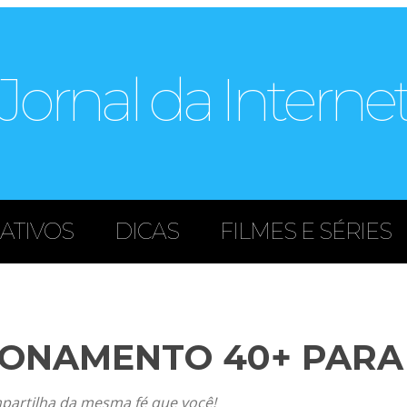
Jornal da Interne
CATIVOS
DICAS
FILMES E SÉRIES
IONAMENTO 40+ PARA
partilha da mesma fé que você!