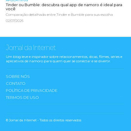
APLICATIVOS
Tinder ou Bumble: descubra qual app de namoro é ideal para
você
Comparação detalhada entre Tinder e Bumble para sua escolha
02/07/2026
Jornal da Internet
Um blog leve e inspirador sobre relacionamentos, dicas, filmes, séries e
aplicativos de namoro para quem quer se conectar e se divertir.
SOBRE NÓS
CONTATO
POLÍTICA DE PRIVACIDADE
TERMOS DE USO
© Jornal da Internet - Todos os direitos reservados