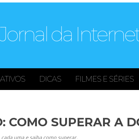
Jornal da Interne
CATIVOS
DICAS
FILMES E SÉRIES
O: COMO SUPERAR A 
da cada uma e saiba como superar.