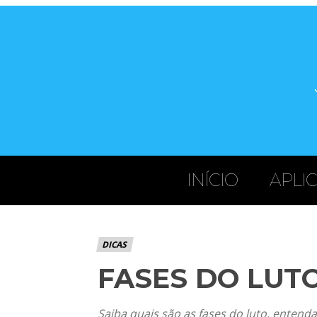
INÍCIO
APLI
DICAS
FASES DO LUT
Saiba quais são as fases do luto, enten